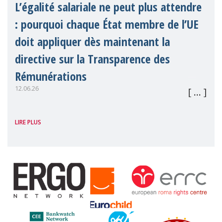
L’égalité salariale ne peut plus attendre
: pourquoi chaque État membre de l’UE
doit appliquer dès maintenant la
directive sur la Transparence des
Rémunérations
12.06.26
Partout en Europe, des millions de
LIRE PLUS
femmes continuent de gagner moins que
les hommes pour un travail de valeur
égale. Derrière ces statistiques se cachent
des personnes bien réelles — des mères,
des aidant