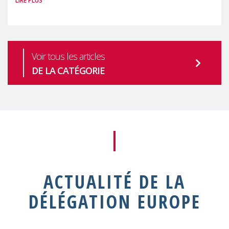
LIRE PLUS
Commission des Nations Unies pour le
développement Social
Voir tous les articles
DE LA CATÉGORIE
ACTUALITÉ DE LA
DÉLÉGATION EUROPE