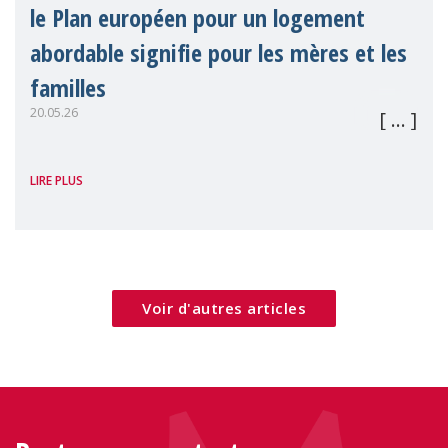
le Plan européen pour un logement
abordable signifie pour les mères et les
familles
20.05.26
À travers l'Europe, la hausse des coûts du
LIRE PLUS
logement, le sans-abrisme, l'instabilité
locative et la pauvreté exercent une
pression croissante sur les familles — en
particulier sur les femmes, les mères se
Voir d'autres articles