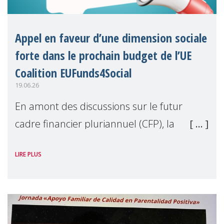
Appel en faveur d’une dimension sociale
forte dans le prochain budget de l’UE
Coalition EUFunds4Social
19.06.26
En amont des discussions sur le futur
cadre financier pluriannuel (CFP), la
coalition EUFunds4Social, dont MMM est
LIRE PLUS
membre, a publié une lettre ouverte
exhortant les dirigeants de l'UE à préserver
et à renfo