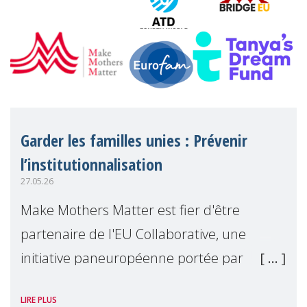
Garder les familles unies : Prévenir
l’institutionnalisation
27.05.26
Make Mothers Matter est fier d'être
partenaire de l'EU Collaborative, une
initiative paneuropéenne portée par
Tanya's Dream Fund, engagée dans la
LIRE PLUS
prévention des séparations familiales