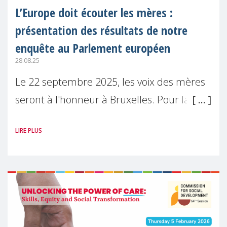
L’Europe doit écouter les mères :
présentation des résultats de notre
enquête au Parlement européen
28.08.25
Le 22 septembre 2025, les voix des mères
seront à l'honneur à Bruxelles. Pour la
première fois, Make Mothers Matter
LIRE PLUS
(MMM) présentera les résultats de son
enquête sur l'Etat de