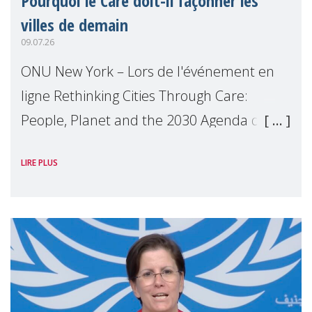
Pourquoi le Care doit-il façonner les
villes de demain
09.07.26
ONU New York – Lors de l'événement en
ligne Rethinking Cities Through Care:
People, Planet and the 2030 Agenda que
nous avons organisé en marge du Forum
LIRE PLUS
Politique de Haut Niveau (FPHN) des
Nations Unies, D