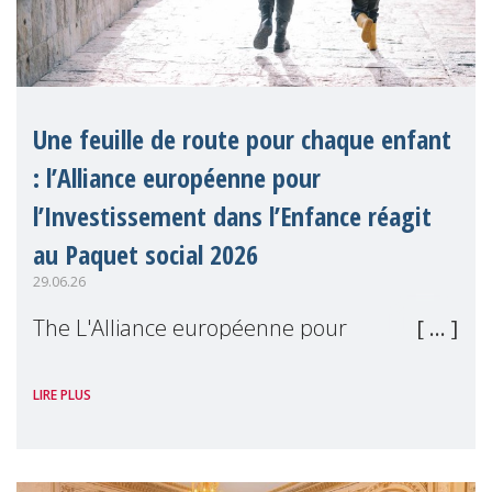
Une feuille de route pour chaque enfant
: l’Alliance européenne pour
l’Investissement dans l’Enfance réagit
au Paquet social 2026
29.06.26
The L'Alliance européenne pour
l'Investissement dans l'Enfance (en
LIRE PLUS
anglais), dont MMM est membre, a salué le
Paquet social 2026 de la Commission
européenne comme une avancée