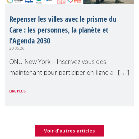
Repenser les villes avec le prisme du
Care : les personnes, la planète et
l’Agenda 2030
20.06.26
ONU New York – Inscrivez vous des
maintenant pour participer en ligne a
notre événement parallèle du Forum
LIRE PLUS
Politique de Haut Niveau 2026. Cet
événement examinera comment les villes
peuvent mettre les bes
Voir d'autres articles