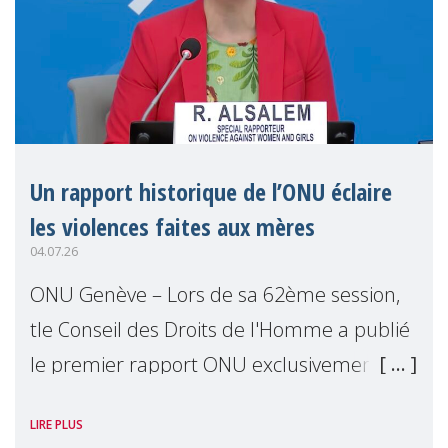
Un rapport historique de l’ONU éclaire
les violences faites aux mères
04.07.26
ONU Genève – Lors de sa 62ème session,
tle Conseil des Droits de l'Homme a publié
le premier rapport ONU exclusivement
consacré aux mères comme détentrices
LIRE PLUS
de droits. Présenté par Reem Alsalem, the