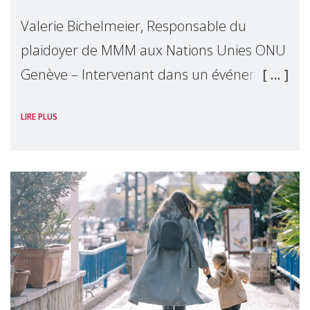
Valerie Bichelmeier, Responsable du
plaidoyer de MMM aux Nations Unies ONU
Genève – Intervenant dans un événement
organisé par Widows Rights International,
LIRE PLUS
en marge de la