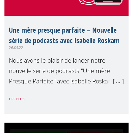
Une mère presque parfaite – Nouvelle
série de podcasts avec Isabelle Roskam
26.04.22
Nous avons le plaisir de lancer notre
nouvelle série de podcasts "Une mère
Presque Parfaite" avec Isabelle Roskam,
professeur de psychologie du
LIRE PLUS
développement et de la parentalité à
l'Université de Louvain