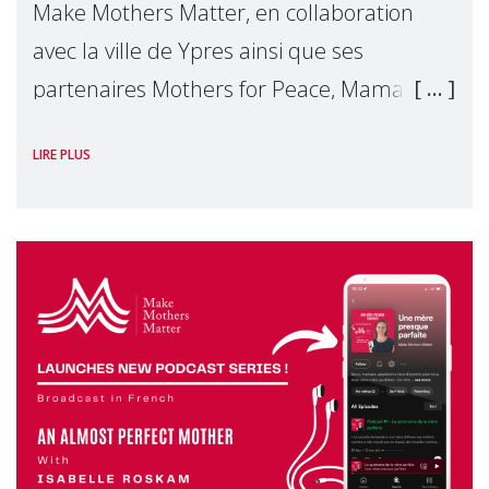
Make Mothers Matter, en collaboration
avec la ville de Ypres ainsi que ses
partenaires Mothers for Peace, Mama Kivu
et Vrouwenraad, organisent une
LIRE PLUS
conférence internationale sur la paix
Women at the Peace Table