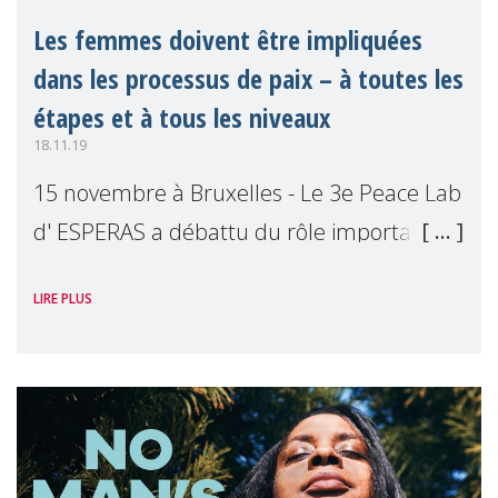
Les femmes doivent être impliquées
dans les processus de paix – à toutes les
étapes et à tous les niveaux
18.11.19
15 novembre à Bruxelles - Le 3e Peace Lab
d' ESPERAS a débattu du rôle important
des femmes et des mères pour la paix. Les
LIRE PLUS
deux intervenantes principales, Christine
Bache et Passy Mubalama, nous ont fait
b�