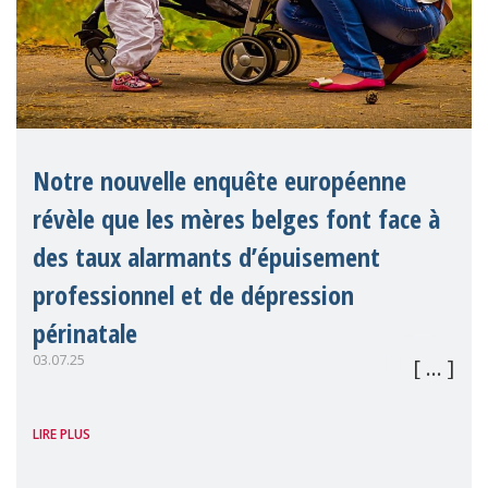
Notre nouvelle enquête européenne
révèle que les mères belges font face à
des taux alarmants d’épuisement
professionnel et de dépression
périnatale
03.07.25
Les mères belges sont victimes d' une crise
LIRE PLUS
de la santé mentale. Selon l'enquête « Etat
de la maternité en Europe 2024 » menée