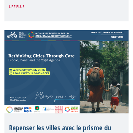
LIRE PLUS
vécu une matinée unique, avec le corps et
la tête : émouvante, intéressante,
inspirante, où nous, les mères, nous somm
Repenser les villes avec le prisme du