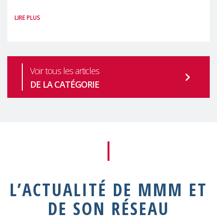
officiel à la 64ème session de la
LIRE PLUS
Commission des Nations Unies pour le
développement Social
Voir tous les articles
DE LA CATÉGORIE
L’ACTUALITÉ DE MMM ET
DE SON RÉSEAU