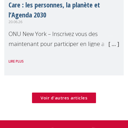
Care : les personnes, la planète et
l’Agenda 2030
20.06.26
ONU New York – Inscrivez vous des
maintenant pour participer en ligne a
notre événement parallèle du Forum
LIRE PLUS
Politique de Haut Niveau 2026. Cet
événement examinera comment les villes
peuvent mettre les bes
Voir d'autres articles