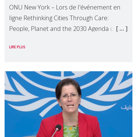
ONU New York – Lors de l'événement en
ligne Rethinking Cities Through Care:
People, Planet and the 2030 Agenda que
nous avons organisé en marge du Forum
LIRE PLUS
Politique de Haut Niveau (FPHN) des
Nations Unies, D