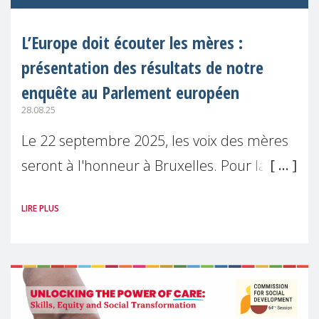
L’Europe doit écouter les mères :
présentation des résultats de notre
enquête au Parlement européen
28.08.25
Le 22 septembre 2025, les voix des mères
seront à l'honneur à Bruxelles. Pour la
première fois, Make Mothers Matter
LIRE PLUS
(MMM) présentera les résultats de son
enquête sur l'Etat de