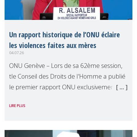
Un rapport historique de l’ONU éclaire
les violences faites aux mères
04.07.26
ONU Genève – Lors de sa 62ème session,
tle Conseil des Droits de l'Homme a publié
le premier rapport ONU exclusivement
consacré aux mères comme détentrices
LIRE PLUS
de droits. Présenté par Reem Alsalem, the
Ra