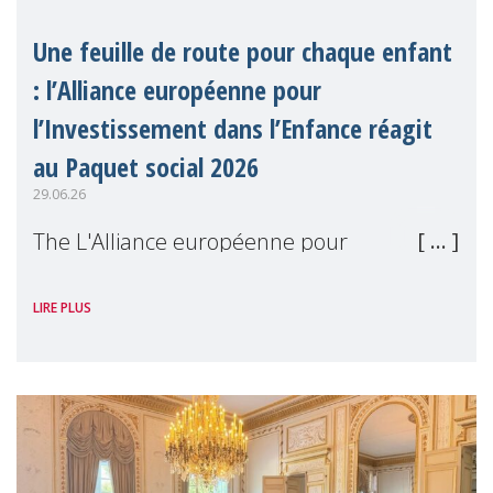
Une feuille de route pour chaque enfant
: l’Alliance européenne pour
l’Investissement dans l’Enfance réagit
au Paquet social 2026
29.06.26
The L'Alliance européenne pour
l'Investissement dans l'Enfance (en
LIRE PLUS
anglais), dont MMM est membre, a salué le
Paquet social 2026 de la Commission
européenne comme une avancée
significative pour les droits de