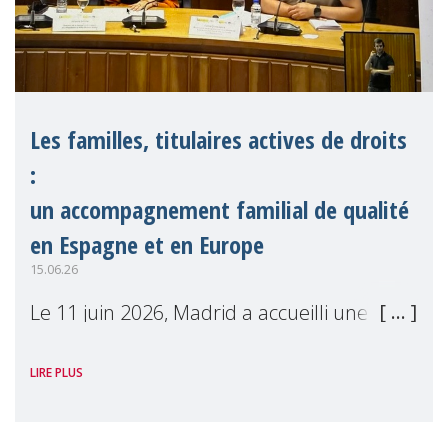
Les familles, titulaires actives de droits
:
un accompagnement familial de qualité
en Espagne et en Europe
15.06.26
Le 11 juin 2026, Madrid a accueilli une
grande conférence nationale consacrée au
LIRE PLUS
renforcement d'un accompagnement
familial de qualité au service de la