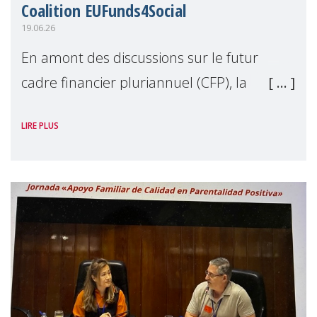
Coalition EUFunds4Social
19.06.26
En amont des discussions sur le futur
cadre financier pluriannuel (CFP), la
coalition EUFunds4Social, dont MMM est
LIRE PLUS
membre, a publié une lettre ouverte
exhortant les dirigeants de l'UE à préserver
et à renfo