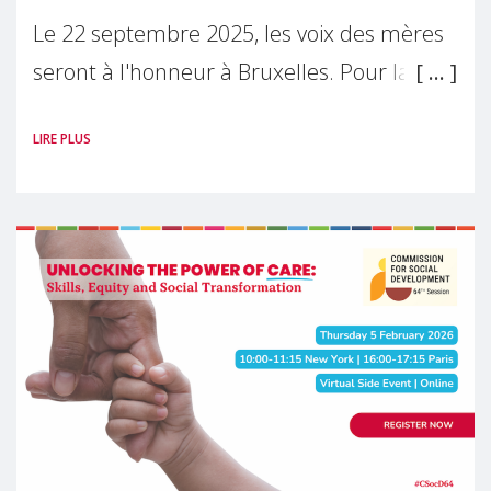
Le 22 septembre 2025, les voix des mères
seront à l'honneur à Bruxelles. Pour la
première fois, Make Mothers Matter
LIRE PLUS
(MMM) présentera les résultats de son
enquête sur l'Etat de