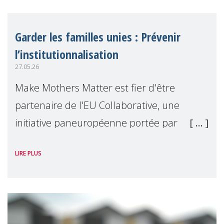
Garder les familles unies : Prévenir
l’institutionnalisation
27.05.26
Make Mothers Matter est fier d'être
partenaire de l'EU Collaborative, une
initiative paneuropéenne portée par
Tanya's Dream Fund, engagée dans la
LIRE PLUS
prévention des séparations familiales
inutiles et le souti