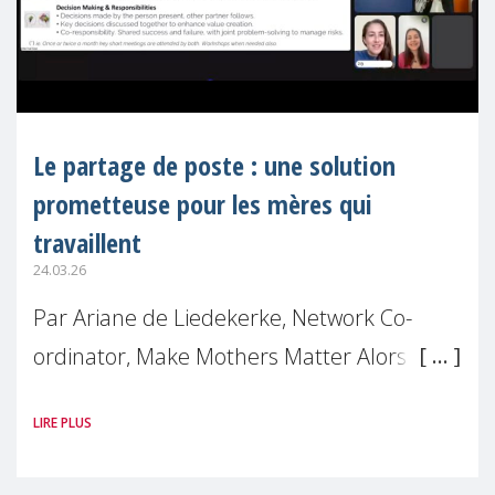
Le partage de poste : une solution
prometteuse pour les mères qui
travaillent
24.03.26
Par Ariane de Liedekerke, Network Co-
ordinator, Make Mothers Matter Alors que
de nombreuses femmes se retrouvent
LIRE PLUS
encore mises à l'écart sur le plan
professionnel après être devenues mères,