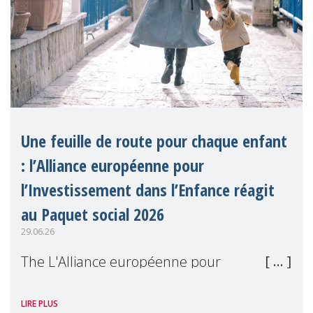
Une feuille de route pour chaque enfant
: l’Alliance européenne pour
l’Investissement dans l’Enfance réagit
au Paquet social 2026
29.06.26
The L'Alliance européenne pour
l'Investissement dans l'Enfance (en
LIRE PLUS
anglais), dont MMM est membre, a salué le