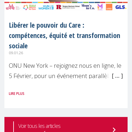
Libérer le pouvoir du Care :
compétences, équité et transformation
sociale
09.01.26
ONU New York – rejoignez nous en ligne, le
5 Février, pour un événement parallèle
officiel à la 64ème session de la
LIRE PLUS
Commission des Nations Unies pour le
développement Social
Voir tous les articles