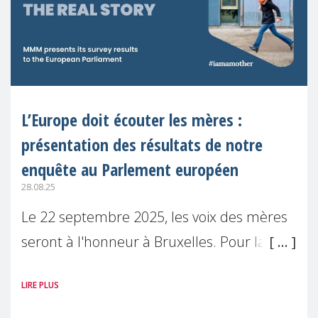
L’Europe doit écouter les mères :
présentation des résultats de notre
enquête au Parlement européen
28.08.25
Le 22 septembre 2025, les voix des mères
seront à l'honneur à Bruxelles. Pour la
première fois, Make Mothers Matter
LIRE PLUS
(MMM) présentera les résultats de son
enquête sur l'Etat de