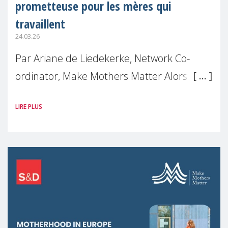
prometteuse pour les mères qui
travaillent
24.03.26
Par Ariane de Liedekerke, Network Co-
ordinator, Make Mothers Matter Alors que
de nombreuses femmes se retrouvent
LIRE PLUS
encore mises à l'écart sur le plan
professionnel après être devenues mères,
ce qui