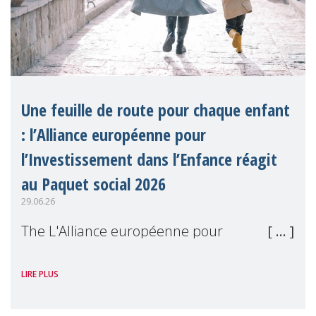
Une feuille de route pour chaque enfant
: l’Alliance européenne pour
l’Investissement dans l’Enfance réagit
au Paquet social 2026
29.06.26
The L'Alliance européenne pour
l'Investissement dans l'Enfance (en
LIRE PLUS
anglais), dont MMM est membre, a salué le
Paquet social 2026 de la Commission