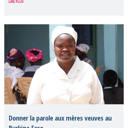
LIRE PLUS
de droits. Présenté par Reem Alsalem, the
Ra
Donner la parole aux mères veuves au
Burkina Faso