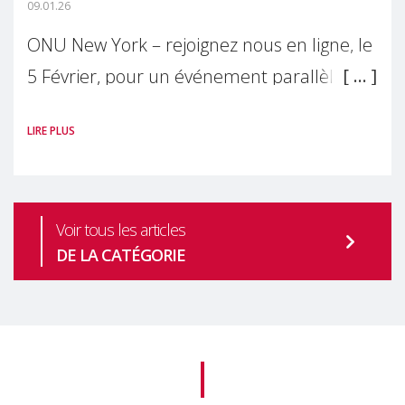
09.01.26
ONU New York – rejoignez nous en ligne, le
5 Février, pour un événement parallèle
officiel à la 64ème session de la
LIRE PLUS
Commission des Nations Unies pour le
développement Social
Voir tous les articles
DE LA CATÉGORIE