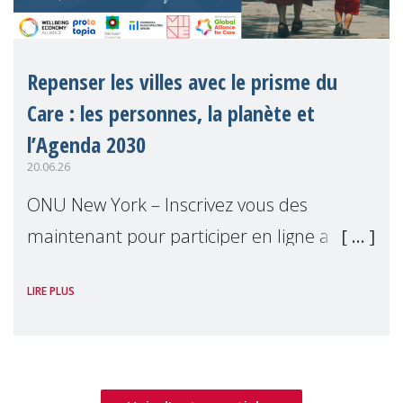
Repenser les villes avec le prisme du
Care : les personnes, la planète et
l’Agenda 2030
20.06.26
ONU New York – Inscrivez vous des
maintenant pour participer en ligne a
notre événement parallèle du Forum
LIRE PLUS
Politique de Haut Niveau 2026. Cet
événement examinera comment les villes
peuvent mettre les bes