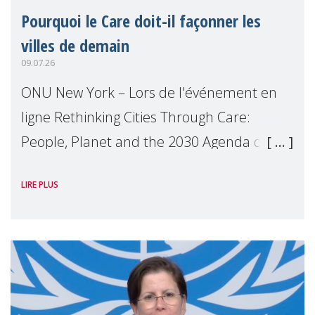
Pourquoi le Care doit-il façonner les
villes de demain
09.07.26
ONU New York – Lors de l'événement en
ligne Rethinking Cities Through Care:
People, Planet and the 2030 Agenda que
nous avons organisé en marge du Forum
LIRE PLUS
Politique de Haut Niveau (FPHN) des
Nations Unies, D