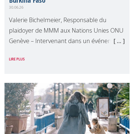
30.06.26
Valerie Bichelmeier, Responsable du
plaidoyer de MMM aux Nations Unies ONU
Genève – Intervenant dans un événement
organisé par Widows Rights International,
LIRE PLUS
en marge de la