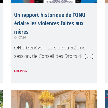
Un rapport historique de l’ONU
éclaire les violences faites aux
mères
04.07.26
ONU Genève – Lors de sa 62ème
session, tle Conseil des Droits de
l'Homme a publié le premier
LIRE PLUS
rapport ONU exclusivement
consacré aux mères comme
détentrices de droits. Présenté par
Reem Alsalem, the Ra