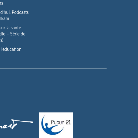
ns
’hui, Podcasts
oskam
 sur la santé
lle – Série de
s)
l’éducation