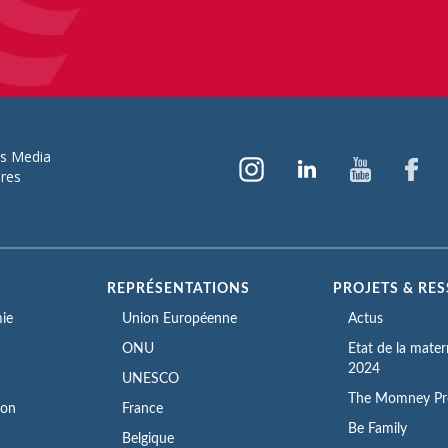
ns Media
ires
S
REPRÉSENTATIONS
PROJETS & RE
ie
Union Européenne
Actus
ONU
Etat de la mate
2024
UNESCO
The Momney Pr
ion
France
Be Family
Belgique