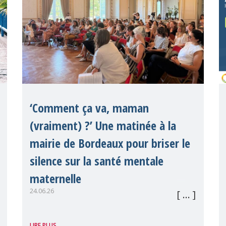
‘Comment ça va, maman
(vraiment) ?’ Une matinée à la
mairie de Bordeaux pour briser le
silence sur la santé mentale
maternelle
24.06.26
Par Angela Garcia Romero, MMM’s
LIRE PLUS