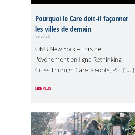
Pourquoi le Care doit-il façonner
les villes de demain
09.07.26
ONU New York – Lors de
l'événement en ligne Rethinking
Cities Through Care: People, Planet
and the 2030 Agenda que nous
LIRE PLUS
avons organisé en marge du Forum
Politique de Haut Niveau (FPHN) des
Nations Unies, D