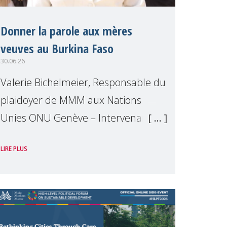
Donner la parole aux mères
veuves au Burkina Faso
30.06.26
Valerie Bichelmeier, Responsable du
plaidoyer de MMM aux Nations
Unies ONU Genève – Intervenant
dans un événement organisé par
LIRE PLUS
Widows Rights International, en
marge de la