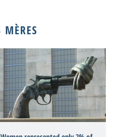
S MÈRES
Women represented only 2% of