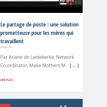
Le partage de poste : une solution
prometteuse pour les mères qui
travaillent
24.03.26
Par Ariane de Liedekerke, Network
Co-ordinator, Make Mothers Matter
Alors que de nombreuses femmes
LIRE PLUS
se retrouvent encore mises à l'écart
sur le plan professionnel après être
devenues mères, ce qui