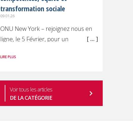
transformation sociale
09.01.26
ONU New York – rejoignez nous en
ligne, le 5 Février, pour un
événement parallèle officiel à la
LIRE PLUS
64ème session de la Commission
des Nations Unies pour le
développement Social
Voir tous les articles
DE LA CATÉGORIE