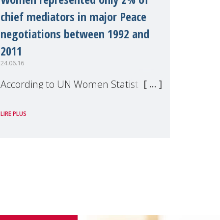
chief mediators in major Peace
negotiations between 1992 and
2011
24.06.16
According to UN Women Statistics, in
major peace negotiations between
LIRE PLUS
1992 and 2011, women represented
only 2% of chief mediators 4% of
signatories 9% of negotiators Yet,
studies show that women
participation i