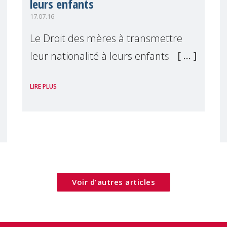
leurs enfants
17.07.16
Le Droit des mères à transmettre
leur nationalité à leurs enfants a des
conséquences importantes sur les
LIRE PLUS
Droits civils et politiques, et les Droits
économiques, sociaux et culturels de
leurs enfants, à c
Voir d'autres articles