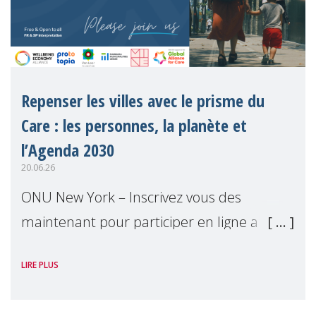
Repenser les villes avec le prisme du
Care : les personnes, la planète et
l’Agenda 2030
20.06.26
ONU New York – Inscrivez vous des
maintenant pour participer en ligne a
notre événement parallèle du Forum
LIRE PLUS
Politique de Haut Niveau 2026. Cet
événement examinera comment les villes