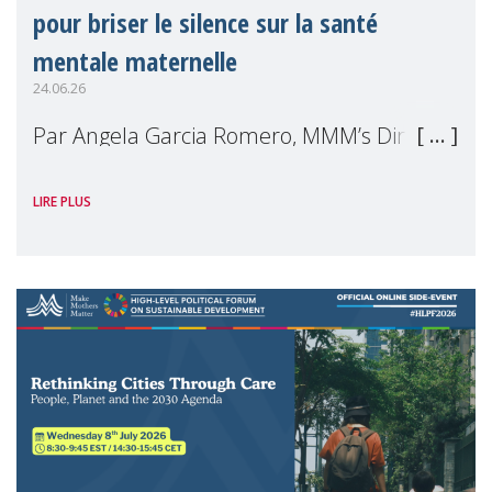
pour briser le silence sur la santé
mentale maternelle
24.06.26
Par Angela Garcia Romero, MMM’s Director
of Projects Le 29 mai dernier, nous avons
LIRE PLUS
vécu une matinée unique, avec le corps et
la tête : émouvante, intéressante,
inspirante, où nous, les mères, nous somm