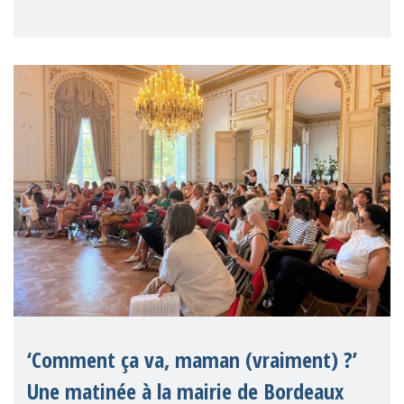
anglais), dont MMM est membre, a salué le
Paquet social 2026 de la Commission
européenne comme une avancée
significative pour les droits de
‘Comment ça va, maman (vraiment) ?’
Une matinée à la mairie de Bordeaux