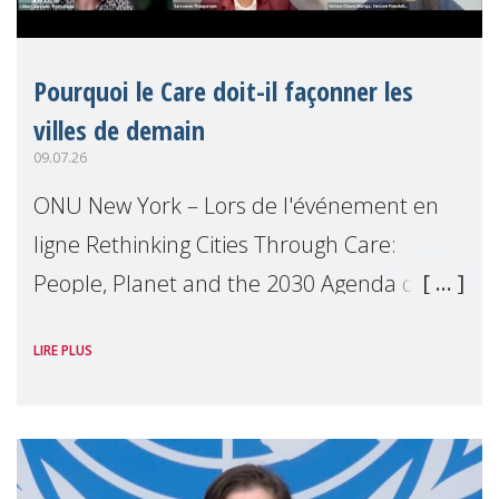
Pourquoi le Care doit-il façonner les
villes de demain
09.07.26
ONU New York – Lors de l'événement en
ligne Rethinking Cities Through Care:
People, Planet and the 2030 Agenda que
nous avons organisé en marge du Forum
LIRE PLUS
Politique de Haut Niveau (FPHN) des
Nations Unies, D