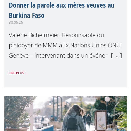
Donner la parole aux mères veuves au
Burkina Faso
30.06.26
Valerie Bichelmeier, Responsable du
plaidoyer de MMM aux Nations Unies ONU
Genève – Intervenant dans un événement
organisé par Widows Rights International,
LIRE PLUS
en marge de la