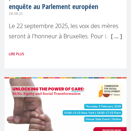
enquête au Parlement européen
28.08.25
Le 22 septembre 2025, les voix des mères
seront à l'honneur à Bruxelles. Pour la
première fois, Make Mothers Matter
LIRE PLUS
(MMM) présentera les résultats de son
enquête sur l'Etat de