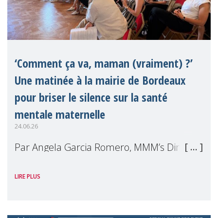
‘Comment ça va, maman (vraiment) ?’
Une matinée à la mairie de Bordeaux
pour briser le silence sur la santé
mentale maternelle
24.06.26
Par Angela Garcia Romero, MMM’s Director
of Projects Le 29 mai dernier, nous avons
LIRE PLUS
vécu une matinée unique, avec le corps et
la tête : émouvante, intéressante,
inspirante, où nous, les mères, nous somm