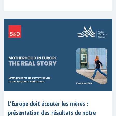
encore mises à l'écart sur le plan
professionnel après être devenues mères,
ce qui
L’Europe doit écouter les mères :
présentation des résultats de notre