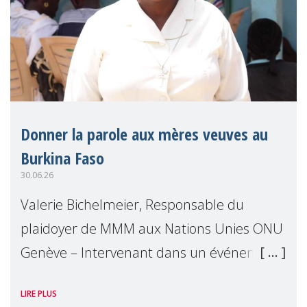
Donner la parole aux mères veuves au
Burkina Faso
30.06.26
Valerie Bichelmeier, Responsable du
plaidoyer de MMM aux Nations Unies ONU
Genève – Intervenant dans un événement
organisé par Widows Rights International,
LIRE PLUS
en marge de la