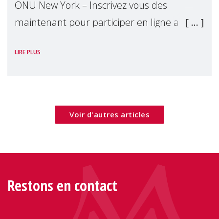
ONU New York – Inscrivez vous des
maintenant pour participer en ligne a
notre événement parallèle du Forum
LIRE PLUS
Politique de Haut Niveau 2026. Cet
événement examinera comment les villes
peuvent mettre les bes
Voir d'autres articles
Restons en contact