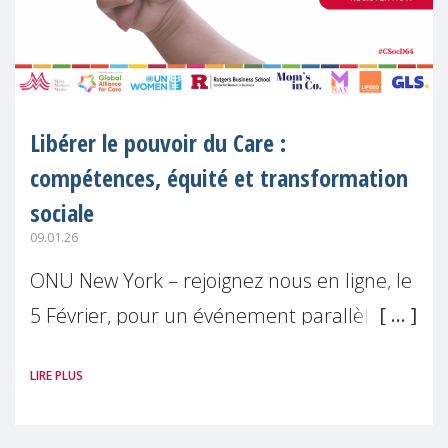
Libérer le pouvoir du Care :
compétences, équité et transformation
sociale
09.01.26
ONU New York – rejoignez nous en ligne, le
5 Février, pour un événement parallèle
officiel à la 64ème session de la
LIRE PLUS
Commission des Nations Unies pour le
développement Social