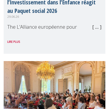
l’Investissement dans l’Enfance réagit
au Paquet social 2026
29.06.26
The L'Alliance européenne pour
l'Investissement dans l'Enfance (en
LIRE PLUS
anglais), dont MMM est membre, a salué le
Paquet social 2026 de la Commission
européenne comme une avancée
significative pour les droits de