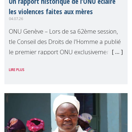
Un rapport historique de l’ONU éclaire
les violences faites aux mères
04.07.26
ONU Genève – Lors de sa 62ème session,
tle Conseil des Droits de l'Homme a publié
le premier rapport ONU exclusivement
consacré aux mères comme détentrices
LIRE PLUS
de droits. Présenté par Reem Alsalem, the
Ra