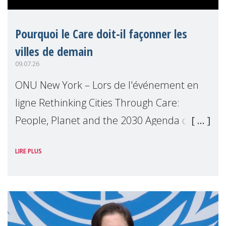
Pourquoi le Care doit-il façonner les
villes de demain
09.07.26
ONU New York – Lors de l'événement en
ligne Rethinking Cities Through Care:
People, Planet and the 2030 Agenda que
nous avons organisé en marge du Forum
LIRE PLUS
Politique de Haut Niveau (FPHN) des
Nations Unies, D