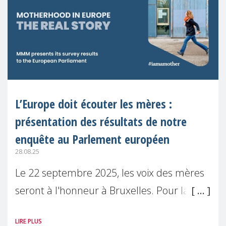
L’Europe doit écouter les mères :
présentation des résultats de notre
enquête au Parlement européen
28.08.25
Le 22 septembre 2025, les voix des mères
seront à l'honneur à Bruxelles. Pour la
première fois, Make Mothers Matter
LIRE PLUS
(MMM) présentera les résultats de son