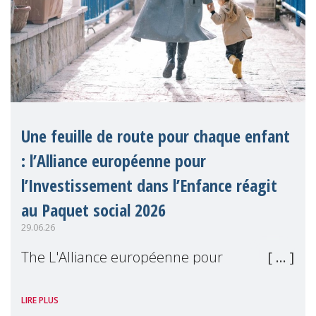
Une feuille de route pour chaque enfant
: l’Alliance européenne pour
l’Investissement dans l’Enfance réagit
au Paquet social 2026
29.06.26
The L'Alliance européenne pour
l'Investissement dans l'Enfance (en
LIRE PLUS
anglais), dont MMM est membre, a salué le