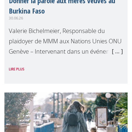
Donner la parole aux mères veuves au
Burkina Faso
30.06.26
Valerie Bichelmeier, Responsable du
plaidoyer de MMM aux Nations Unies ONU
Genève – Intervenant dans un événement
organisé par Widows Rights International,
LIRE PLUS
en marge de la