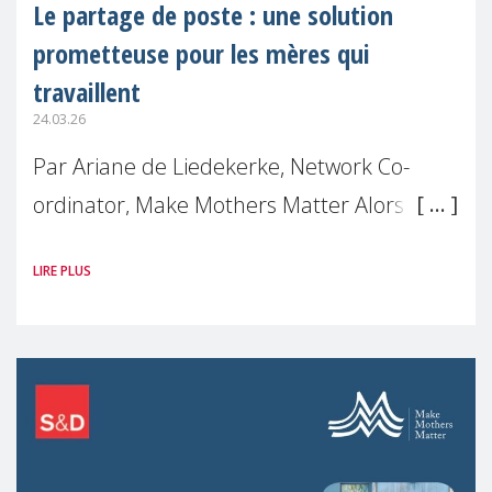
Le partage de poste : une solution
prometteuse pour les mères qui
travaillent
24.03.26
Par Ariane de Liedekerke, Network Co-
ordinator, Make Mothers Matter Alors que
de nombreuses femmes se retrouvent
LIRE PLUS
encore mises à l'écart sur le plan
professionnel après être devenues mères,
ce qui