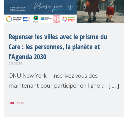
Repenser les villes avec le prisme du
Care : les personnes, la planète et
l’Agenda 2030
20.06.26
ONU New York – Inscrivez vous des
maintenant pour participer en ligne a
notre événement parallèle du Forum
LIRE PLUS
Politique de Haut Niveau 2026. Cet
événement examinera comment les villes
peuvent mettre les bes