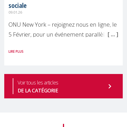
sociale
09.01.26
ONU New York – rejoignez nous en ligne, le
5 Février, pour un événement parallèle
officiel à la 64ème session de la
LIRE PLUS
Commission des Nations Unies pour le
développement Social
Voir tous les articles
DE LA CATÉGORIE