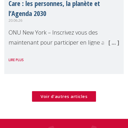
Care : les personnes, la planète et
l’Agenda 2030
20.06.26
ONU New York – Inscrivez vous des
maintenant pour participer en ligne a
notre événement parallèle du Forum
LIRE PLUS
Politique de Haut Niveau 2026. Cet
événement examinera comment les villes
peuvent mettre les bes
Voir d'autres articles