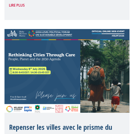
LIRE PLUS
vécu une matinée unique, avec le corps et
la tête : émouvante, intéressante,
inspirante, où nous, les mères, nous somm
Repenser les villes avec le prisme du