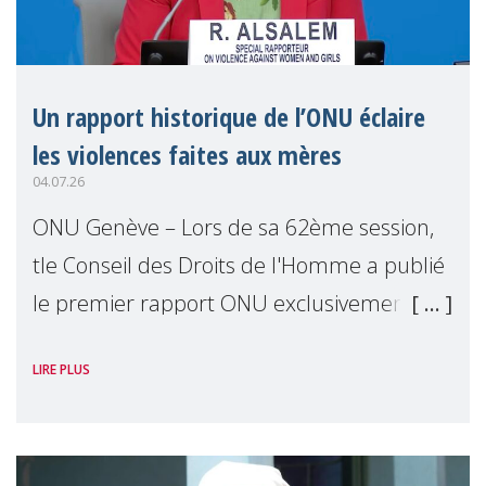
Un rapport historique de l’ONU éclaire
les violences faites aux mères
04.07.26
ONU Genève – Lors de sa 62ème session,
tle Conseil des Droits de l'Homme a publié
le premier rapport ONU exclusivement
consacré aux mères comme détentrices
LIRE PLUS
de droits. Présenté par Reem Alsalem, the
Ra