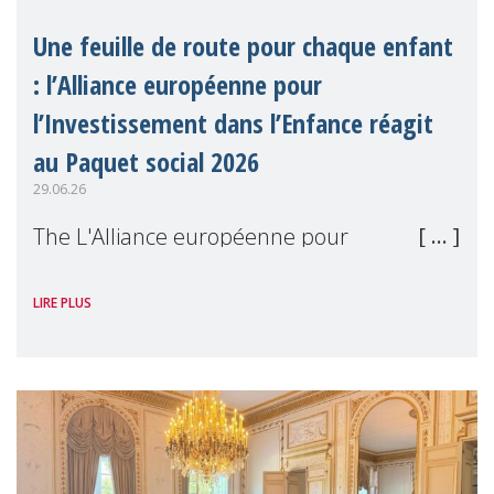
Une feuille de route pour chaque enfant
: l’Alliance européenne pour
l’Investissement dans l’Enfance réagit
au Paquet social 2026
29.06.26
The L'Alliance européenne pour
l'Investissement dans l'Enfance (en
LIRE PLUS
anglais), dont MMM est membre, a salué le
Paquet social 2026 de la Commission
européenne comme une avancée
significative pour les droits de