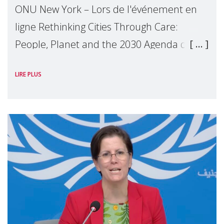
ONU New York – Lors de l'événement en
ligne Rethinking Cities Through Care:
People, Planet and the 2030 Agenda que
nous avons organisé en marge du Forum
LIRE PLUS
Politique de Haut Niveau (FPHN) des
Nations Unies, D