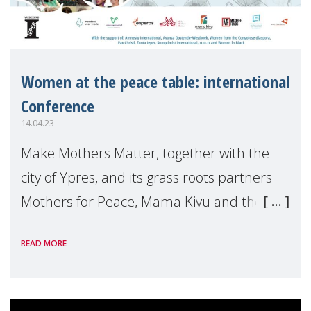
Women at the peace table: international
Conference
14.04.23
Make Mothers Matter, together with the
city of Ypres, and its grass roots partners
Mothers for Peace, Mama Kivu and the
Vrouwenraad, is organizing an international
READ MORE
peace Conference Women at the Peace
Table, whi