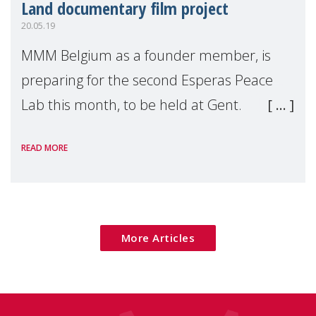
Land documentary film project
20.05.19
MMM Belgium as a founder member, is
preparing for the second Esperas Peace
Lab this month, to be held at Gent.
[caption id="attachment_5881"
READ MORE
align="alignleft" width="180"] No Man's
Land Flyer[/caption] On the
More Articles