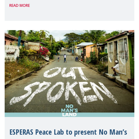
READ MORE
the solution in Brazil, Nicaragua and
Cameroo
ESPERAS Peace Lab to present No Man’s