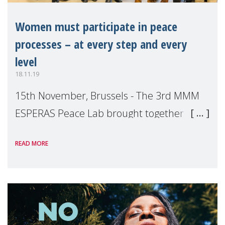
Women must participate in peace
processes – at every step and every
level
18.11.19
15th November, Brussels - The 3rd MMM
ESPERAS Peace Lab brought together two
keynote speakers Professor Christina
READ MORE
Bache and women’s rights activist Passy
Mubalama who through their expertise
offered two compl